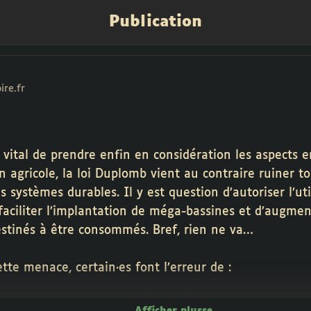
Publication
re.fr
t vital de prendre enfin en considération les aspect
 agricole, la loi Duplomb vient au contraire ruiner t
 systèmes durables. Il y est question d’autoriser l’uti
faciliter l’implantation de méga-bassines et d’augment
stinés à être consommés. Bref, rien ne va…
tte menace, certain·es font l’erreur de :
e la loi Duplomb au seuls pesticides (occultant au pa