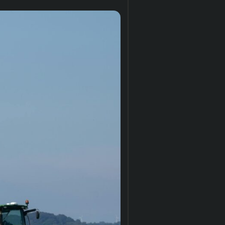
yant d’un revers de main leur
a santé humaine.
ux de l’INSERM à ce sujet
lles-donnees-2021/
),
, de conclure à l’innocuité
ertains pesticides et
espiratoires…), ce qui
ir encore la gamme des
scation de l’eau à travers les