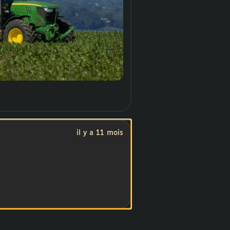
des conséquences
nduire à nous opposer à
soin pour assurer notre
e opposition à cette loi en
esque 2 millions de
il y a 11 mois