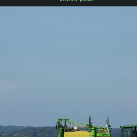
Afficher plusse
s),
es pesticides aux seuls effets sur les humain·es (bala
 et leurs effets sur les autres animaux),
e que les pesticides n’ont aucun effet néfaste sur l
u’à ce dernier point, rien n’est moins sûr… Les trava
rm.fr/expertise-collective/pesticides-et-sante-nouve
t déraisonnable, en l’état actuel de nos connaissances
Des liens conséquents ont en effet été établis entre c
ves (cancers, maladies neurodégénératives, maladies r
d’une grande prudence lorsqu’il est question d’élarg
érents à cet aspect précis de la loi Duplomb, la confi