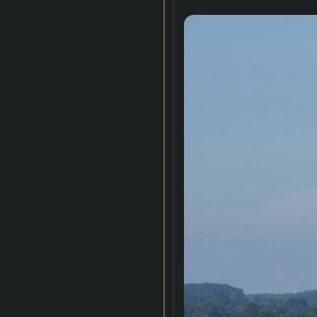
aspects problématique
– réduire les effets d
impact environnemental
– clamer avec assuranc
Or, pour ne répondre q
par exemple (
www.inse
montrent bien qu’il es
totale des pesticides. 
certaines maladies gra
amène à faire preuve 
pesticides autorisés.
Au delà des risques inh