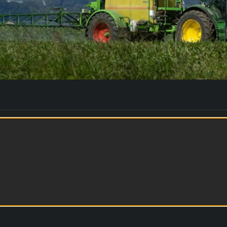
mentation de la taille des élevages intensifs (avec 
nitaires et éthiques désastreuses) devraient nous co
 va clairement à l’encontre de ce dont nous aurions be
ire de manière durable.
ez pas encore fait, je vous encourage à manifester votr
ure numérique sur cette pétition qui regroupe déjà pr
assemblee-nationale.fr/initiatives/i-3014