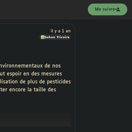
Me suivre
il y a 1 an
Sohan Tricoire
s environnementaux de nos
out espoir en des mesures
lisation de plus de pesticides
er encore la taille des
ssage les nombreux autres